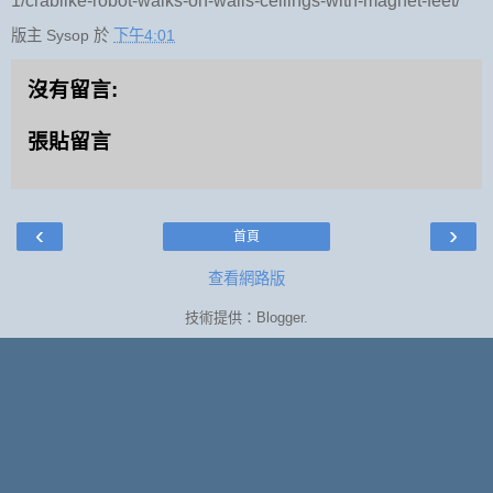
1/crablike-robot-walks-on-walls-ceilings-with-magnet-feet/
版主 Sysop
於
下午4:01
沒有留言:
張貼留言
‹
›
首頁
查看網路版
技術提供：
Blogger
.