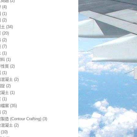
工問題
(2)
學
(4)
補
(1)
利
(2)
凝土
(34)
業
(20)
料
(2)
範
(7)
水
(1)
材料
(1)
拌性質
(2)
議
(1)
鑄混凝土
(2)
補捉
(2)
混凝土
(1)
質
(1)
時檔案
(35)
面
(2)
造 (Contour Crafting)
(3)
維混凝土
(2)
(10)