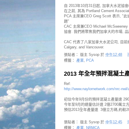
自 2013年10月31日起, 加拿大水泥協會(Cem
在之前, 其為 Portland Cement Associ
PCA 主席兼CEO Greg Scott
題"
CAC 主席兼CEO Michael McS
協會. 我們將聚焦我們加拿大的市場, 品
CAC 代表了八家加拿大水泥公司, 目前總部在 Ot
Calgary, and Vancouver.
張貼者：
版主 Sysop
於
中午12:48
標籤：
產業
,
PCA
2013 年全年預拌混凝土產
Ref:
http://www.naylornetwork.com/nrc-nwl
初估今年9月份的預拌混凝土產量達 2900萬立方碼
今年至9月的總量估計達 2億2700萬立方碼,
預估2013全年產量達 3億立方碼,約較201
張貼者：
版主 Sysop
於
中午12:45
標籤：
產業
,
NRMCA