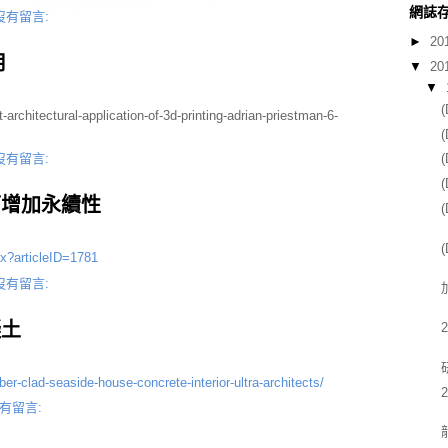
網誌
沒有留言:
►
20
用
▼
20
▼
architectural-application-of-3d-printing-adrian-priestman-6-
沒有留言:
土可增加永續性
px?articleID=1781
沒有留言:
凝土
r-clad-seaside-house-concrete-interior-ultra-architects/
有留言: