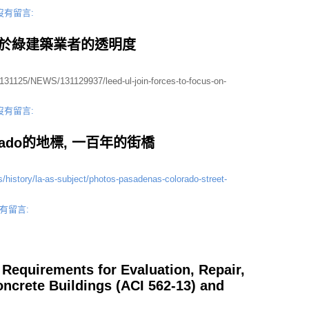
沒有留言:
L 聚焦於綠建築業者的透明度
0131125/NEWS/131129937/leed-ul-join-forces-to-focus-on-
沒有留言:
Colorado的地標, 一百年的街橋
s/history/la-as-subject/photos-pasadenas-colorado-street-
有留言:
 Requirements for Evaluation, Repair,
oncrete Buildings (ACI 562-13) and