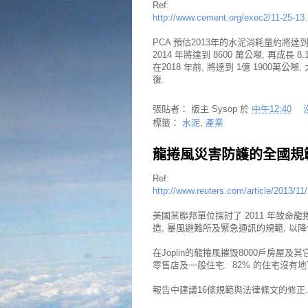
Ref:
http://www.cement.org/exec2/11-25-13
PCA 預估2013年的水泥消耗量約將達到 80
2014 年將達到 8600 萬公噸, 再成長 8.
在2018 年前, 將達到 1億 1900萬
復.
張貼者：
版主 Sysop
於
中午12:40
標籤：
水泥
,
產業
龍捲風災害防護的全國規範
Ref:
http://www.reuters.com/article/2013/
美國某聯邦單位探討了 2011 年致命龍捲風
造, 暴風避難所及緊急通訊的規範, 以
在Joplin的龍捲風摧毀8000戶房屋
零售店及一般住宅. 82% 的住宅沒有地
報告中建議16條規範與法律條文的修正.