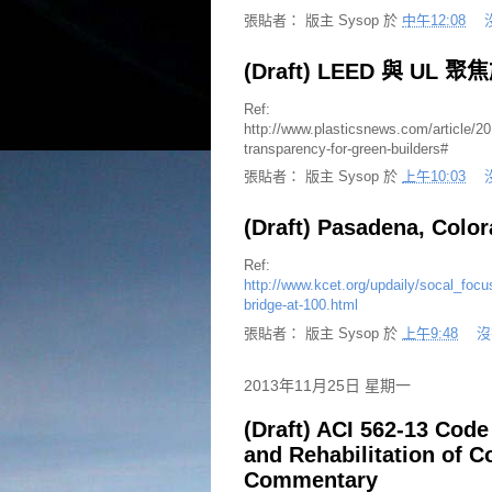
張貼者：
版主 Sysop
於
中午12:08
(Draft) LEED 與 U
Ref:
http://www.plasticsnews.com/article/2
transparency-for-green-builders#
張貼者：
版主 Sysop
於
上午10:03
(Draft) Pasadena, 
Ref:
http://www.kcet.org/updaily/socal_focu
bridge-at-100.html
張貼者：
版主 Sysop
於
上午9:48
沒
2013年11月25日 星期一
(Draft) ACI 562-13 Code
and Rehabilitation of C
Commentary