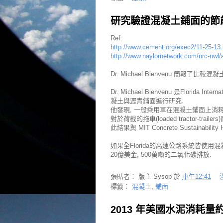
研究驗證混凝土鋪面的節
Ref:
http://www.cement.org/exec2/11-25-13
http://www.naylornetwork.com/nrc-nwl
Dr. Michael Bienvenu 簡報了
Dr. Michael Bienvenu 是Florida Inte
凝土與瀝青鋪面進行研究.
他發現, 一般乘用車在混凝土鋪面上消耗
對於荷載的拖車(loaded tractor-trail
此結果與 MIT Concrete Sustainabili
如果全Florida的高速公路系統皆使用
20億美金, 500萬噸的二氧化碳排放.
張貼者：
版主 Sysop
於
中午12:41
標籤：
混凝土
,
鋪面
2013 年美國水泥消耗量約