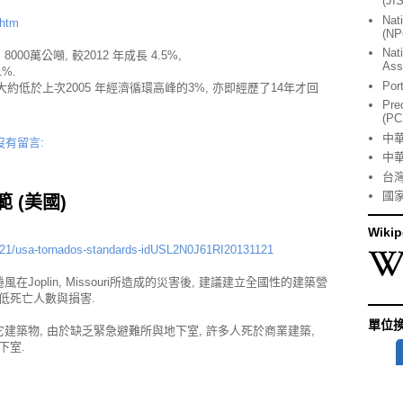
(JI
Nat
.htm
(NP
Nat
00萬公噸, 較2012 年成長 4.5%,
Ass
1%.
Por
公噸, 大約低於上次2005 年經濟循環高峰的3%, 亦即經歷了14年才回
Pre
(PC
中
沒有留言:
中
台
國
 (美國)
Wikip
11/21/usa-tornados-standards-idUSL2N0J61RI20131121
在Joplin, Missouri所造成的災害後, 建議建立全國性的建築營
降低死亡人數與損害.
單位
及其它建築物, 由於缺乏緊急避難所與地下室, 許多人死於商業建築,
下室.