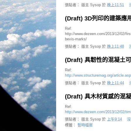
張貼者：
版主 Sysop
於
晚上11:51
(Draft) 3D列印的建築應
Ref:
http://www.dezeen.com/2013/12/02/first-
bevis-marks/
張貼者：
版主 Sysop
於
晚上11:48
(Draft) 具韌性的混凝
Ref:
http://www.structuremag.org/article.as
張貼者：
版主 Sysop
於
晚上11:44
(Draft) 具木材質感的混
Ref:
http://www.dezeen.com/2013/12/02/timbe
張貼者：
版主 Sysop
於
上午9:14
沒
標籤：
暫時檔案