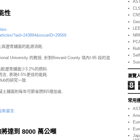
AS
CL
能性
CN
Geo
LE
.htm
NR
/articles/?aid=243894&issueID=29569
PC
比較混凝土與瀝青鋪面的能源消耗.
Rol
Self
rnational University 的教授, 針對Brevard County 境內I-95 段的混
Sust
較瀝青鋪面少3.2%的燃料.
ers)而言, 表現4.5%更佳的能耗.
瀏覽
ty Hub的研究一致.
8
混凝土鋪面則每年可節省燃料5億加侖,
常用
AST
沒有留言:
Ame
Eur
Eur
將達到 8000 萬公噸
Jap