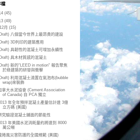
存檔
14
(45)
13
(49)
12月
(15)
(Draft) 八個當今世界上最昂貴的建設
(Draft) 3D列印的建築應用
(Draft) 具韌性的混凝土可增加永續性
(Draft) 具木材質感的混凝土
(Draft) 新的"LEED in motion" 報告聚焦
於綠建築的研發與衝擊
(Draft) 利用混凝土澆置在氣泡布(bubble
wrap)來裝飾
加拿大水泥協會 (Cement Association
of Canada) 自 PCA 獨立
2013 年全年預拌混凝土產量估計達 3億
立方碼 (美國)
研究驗證混凝土鋪面的節能性
2013 年美國水泥消耗量約將達到 8000
萬公噸
龍捲風災害防護的全國規範 (美國)