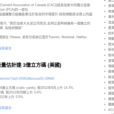
施
ent Association of Canada (CAC))成為加拿大的獨立協會.
美
ation (PCA)的一部份.
修
 表示, "此協議讓雙方組織能專注於各自的市場提升,技術規範與法律上的議
專
混
weeney 表示, "對於加拿大水泥公司而言,此時正是時候擁有一個獨立的
產
牌, 及政府關係"
粒
tawa, 並有分區辦公室於Toronto, Montreal, Halifax,
規
透
沒有留言:
新
新
會
量估計達 3億立方碼 (美國)
預
碳
綠
/articles/?aid=243519&issueID=29569
輕
 (cubic yards), 較2012年9月上升 14.3%.
暫
 較2012年同期上升 3.6%.
鋪
2年上升 3.5%.
積層製
纖
沒有留言:
ACI