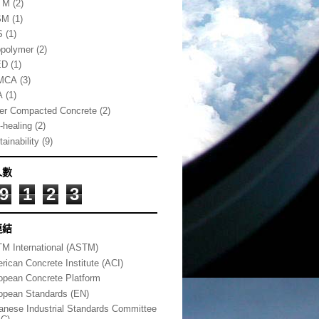
TM
(2)
SM
(1)
S
(1)
polymer
(2)
ED
(1)
MCA
(3)
A
(1)
ler Compacted Concrete
(2)
-healing
(2)
ainability
(9)
人數
9
1
2
3
連結
M International (ASTM)
rican Concrete Institute (ACI)
opean Concrete Platform
opean Standards (EN)
anese Industrial Standards Committee