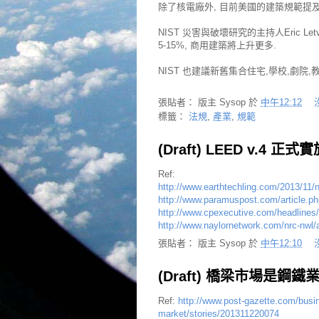
除了核電廠外, 目前美國的建築規範提及
NIST 災害與破壞研究的主持人Eric L
5-15%, 商用建築將上升更多.
NIST 也建議新舊集合住宅,學校,劇
張貼者：
版主 Sysop
於
中午12:12
標籤：
法規
,
產業
,
規範
(Draft) LEED v.4 正式
Ref:
http://www.earthtechling.com/2013/11/
http://www.paramuspost.com/article.
http://www.cpexecutive.com/headlines/gr
http://www.naylornetwork.com/nrc-nwl
張貼者：
版主 Sysop
於
中午12:10
(Draft) 橋梁市場是鋼
Ref:
http://www.post-gazette.com/busi
market/stories/201311220074