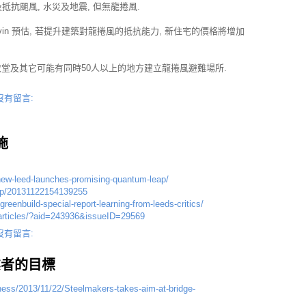
抵抗颶風, 水災及地震, 但無龍捲風.
etvin 預估, 若提升建築對龍捲風的抵抗能力, 新住宅的價格將增加
院,教堂及其它可能有同時50人以上的地方建立龍捲風避難場所.
沒有留言:
實施
new-leed-launches-promising-quantum-leap/
php/20131122154139255
eenbuild-special-report-learning-from-leeds-critics/
/articles/?aid=243936&issueID=29569
沒有留言:
鐵業者的目標
ness/2013/11/22/Steelmakers-takes-aim-at-bridge-