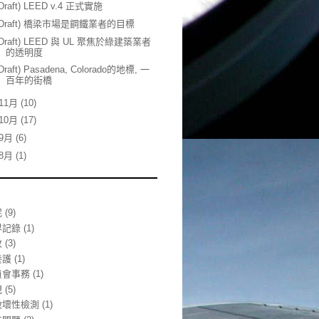
(Draft) LEED v.4 正式實施
(Draft) 橋梁市場是鋼鐵業者的目標
(Draft) LEED 與 UL 聚焦於綠建築業者
的透明度
(Draft) Pasadena, Colorado的地標, 一
百年的街橋
11月
(10)
10月
(17)
9月
(6)
8月
(1)
泥
(9)
界記錄
(1)
收
(3)
養護
(1)
員會事務
(1)
規
(5)
破壞性檢測
(1)