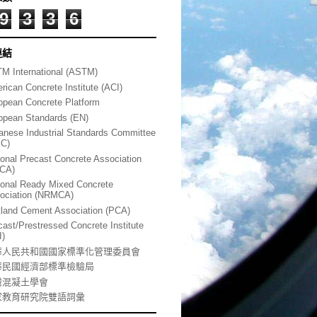
9
3
3
6
連結
M International (ASTM)
rican Concrete Institute (ACI)
opean Concrete Platform
opean Standards (EN)
anese Industrial Standards Committee
SC)
ional Precast Concrete Association
CA)
ional Ready Mixed Concrete
ociation (NRMCA)
tland Cement Association (PCA)
cast/Prestressed Concrete Institute
I)
華人民共和國國家標準化管理委員會
華民國經濟部標準檢驗局
灣混凝土學會
家教育研究院雙語詞彙