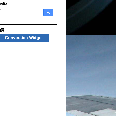
edia
換算
Conversion Widget