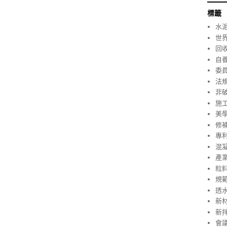
標籤
水
世
回
自
委
法
非
施
美
修
專
混
產
粒
規
透
新
新
會