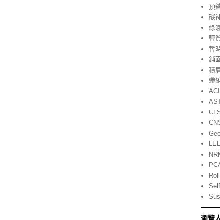
預
碳
綠
輕
暫
鋪
積層製
纖
ACI
AS
CL
CN
Geo
LE
NR
PC
Rol
Self
Sust
瀏覽