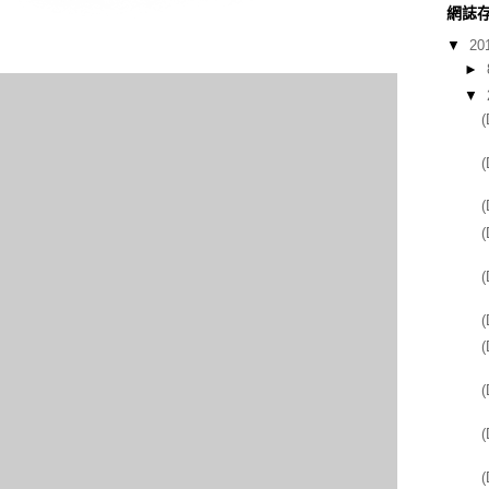
網誌
▼
20
►
▼
(
(