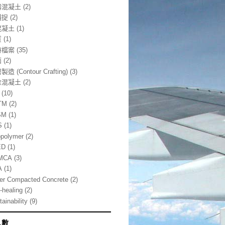
鑄混凝土
(2)
補捉
(2)
混凝土
(1)
質
(1)
時檔案
(35)
面
(2)
造 (Contour Crafting)
(3)
維混凝土
(2)
(10)
TM
(2)
SM
(1)
S
(1)
polymer
(2)
ED
(1)
MCA
(3)
A
(1)
ler Compacted Concrete
(2)
-healing
(2)
ainability
(9)
人數