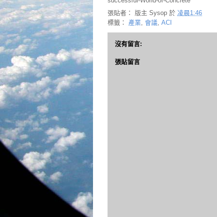
successful-World-of-Concrete
張貼者：
版主 Sysop
於
凌晨1:46
標籤：
產業
,
會議
,
ACI
沒有留言:
張貼留言