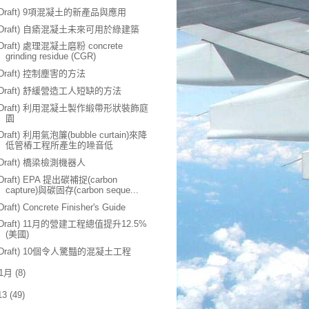
(Draft) 9項混凝土的新產品與應用
(Draft) 自瘉混凝土未來可用於綠建築
(Draft) 處理混凝土磨粉 concrete
grinding residue (CGR)
(Draft) 控制塵害的方法
(Draft) 舒緩營造工人短缺的方法
(Draft) 利用混凝土製作緞帶形狀裝飾庭
園
(Draft) 利用氣泡簾(bubble curtain)來降
低管樁工程所產生的噪音低
(Draft) 橋梁檢測機器人
(Draft) EPA 提出碳補捉(carbon
capture)與碳固存(carbon seque...
Draft) Concrete Finisher's Guide
(Draft) 11月的營建工程總值提升12.5%
(美國)
(Draft) 10個令人驚豔的混凝土工程
1月
(8)
13
(49)