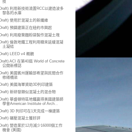
技
(Draft) 利用新技術澆置RCC以建造波多
黎各的水庫
(Draft) 使用於混凝土的新纖維
(Draft) 預鑄建築正在紐約市興起
(Draft) 利用廢棄麵粉袋製作混凝土塊
(Draft) 倫敦地鐵工程利用糖來延緩混凝
土凝結
(Draft) LEED v4 概觀
Draft) ACI 在第40屆 World of Concrete
公開新標誌
(Draft) 美國賓州運輸部希望與民間合作
修繕橋梁
(Draft) 美國海軍資助3D列印建築
(Draft) 新研發類似混凝土的混合物
(Draft) 華盛頓特區地鐵贏得美國建築師
學會American Institute of Arch...
(Draft) 3D 列印可在1天完成一棟建築
(Draft) 碾壓混凝土獲好評
(Draft) 營造業於12月減少16000個工作
機會 (美國)