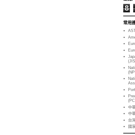
8
常用
AST
Ame
Eur
Eur
Jap
(JI
Nat
(NP
Nat
Ass
Por
Pre
(PC
中
中
台
國