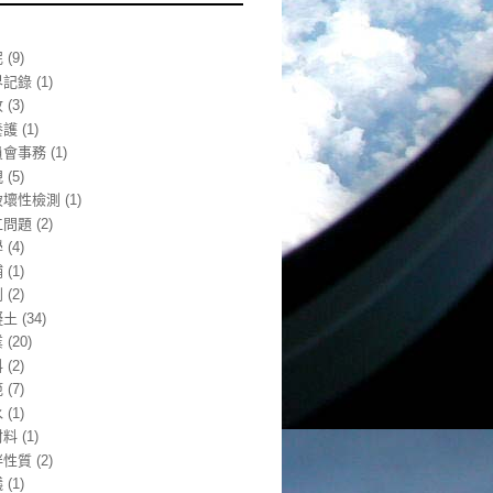
泥
(9)
界記錄
(1)
收
(3)
養護
(1)
員會事務
(1)
規
(5)
破壞性檢測
(1)
工問題
(2)
學
(4)
補
(1)
利
(2)
凝土
(34)
業
(20)
料
(2)
範
(7)
水
(1)
材料
(1)
拌性質
(2)
議
(1)