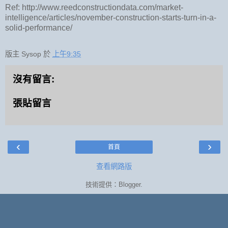
Ref: http://www.reedconstructiondata.com/market-
intelligence/articles/november-construction-starts-turn-in-a-
solid-performance/
版主 Sysop
於
上午9:35
沒有留言:
張貼留言
‹
›
首頁
查看網路版
技術提供：
Blogger
.