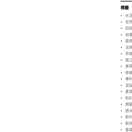
標籤
水
世
回
自
委
法
非
施
美
修
專
混
產
粒
規
透
新
新
會