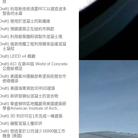
技
(Draft) 利用新技術澆置RCC以建造波多
黎各的水庫
(Draft) 使用於混凝土的新纖維
(Draft) 預鑄建築正在紐約市興起
(Draft) 利用廢棄麵粉袋製作混凝土塊
(Draft) 倫敦地鐵工程利用糖來延緩混凝
土凝結
(Draft) LEED v4 概觀
Draft) ACI 在第40屆 World of Concrete
公開新標誌
(Draft) 美國賓州運輸部希望與民間合作
修繕橋梁
(Draft) 美國海軍資助3D列印建築
(Draft) 新研發類似混凝土的混合物
(Draft) 華盛頓特區地鐵贏得美國建築師
學會American Institute of Arch...
(Draft) 3D 列印可在1天完成一棟建築
(Draft) 碾壓混凝土獲好評
(Draft) 營造業於12月減少16000個工作
機會 (美國)