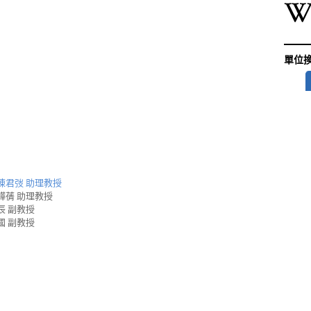
單位
陳君弢 助理教授
韡蒨 助理教授
辰 副教授
國 副教授