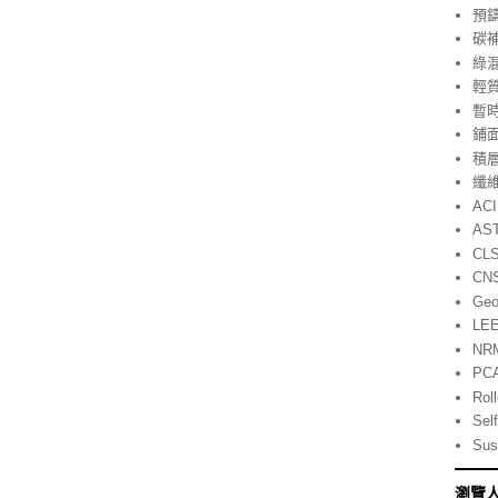
預
碳
綠
輕
暫
鋪
積層製
纖
ACI
AS
CL
CN
Geo
LE
NR
PC
Rol
Self
Sust
瀏覽