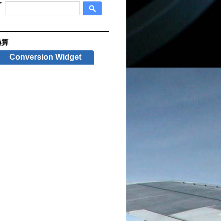
換算
Conversion Widget