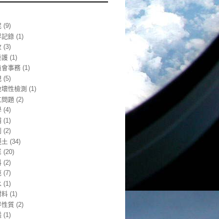
泥
(9)
界記錄
(1)
收
(3)
養護
(1)
員會事務
(1)
規
(5)
破壞性檢測
(1)
工問題
(2)
學
(4)
補
(1)
利
(2)
凝土
(34)
業
(20)
料
(2)
範
(7)
水
(1)
材料
(1)
拌性質
(2)
議
(1)