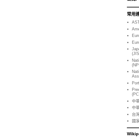
常用
AST
Ame
Eur
Eur
Jap
(JI
Nat
(NP
Nat
Ass
Por
Pre
(PC
中
中
台
國
Wikip