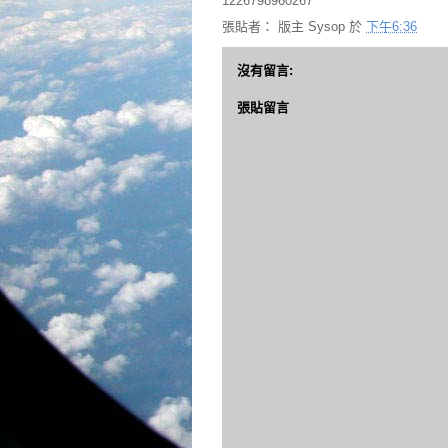
1226798960267
張貼者：
版主 Sysop
於
下午6:36
沒有留言:
張貼留言