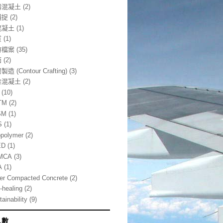
鑄混凝土
(2)
補捉
(2)
混凝土
(1)
質
(1)
時檔案
(35)
面
(2)
造 (Contour Crafting)
(3)
維混凝土
(2)
(10)
TM
(2)
SM
(1)
S
(1)
polymer
(2)
ED
(1)
MCA
(3)
A
(1)
ler Compacted Concrete
(2)
-healing
(2)
ainability
(9)
人數