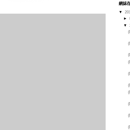
網誌
▼
20
►
▼
(
(