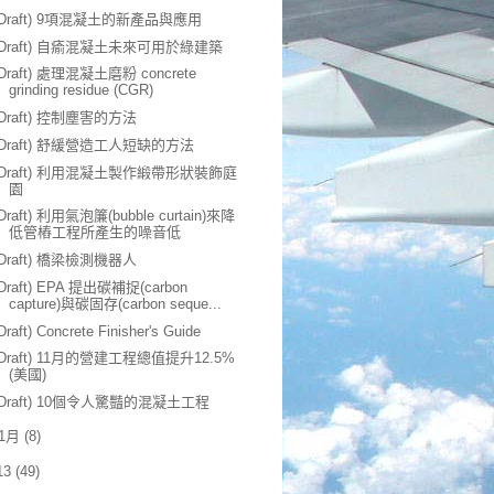
(Draft) 9項混凝土的新產品與應用
(Draft) 自瘉混凝土未來可用於綠建築
(Draft) 處理混凝土磨粉 concrete
grinding residue (CGR)
(Draft) 控制塵害的方法
(Draft) 舒緩營造工人短缺的方法
(Draft) 利用混凝土製作緞帶形狀裝飾庭
園
(Draft) 利用氣泡簾(bubble curtain)來降
低管樁工程所產生的噪音低
(Draft) 橋梁檢測機器人
(Draft) EPA 提出碳補捉(carbon
capture)與碳固存(carbon seque...
Draft) Concrete Finisher's Guide
(Draft) 11月的營建工程總值提升12.5%
(美國)
(Draft) 10個令人驚豔的混凝土工程
1月
(8)
13
(49)