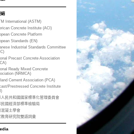
連結
M International (ASTM)
rican Concrete Institute (ACI)
opean Concrete Platform
opean Standards (EN)
anese Industrial Standards Committee
SC)
ional Precast Concrete Association
CA)
ional Ready Mixed Concrete
ociation (NRMCA)
tland Cement Association (PCA)
cast/Prestressed Concrete Institute
I)
華人民共和國國家標準化管理委員會
華民國經濟部標準檢驗局
灣混凝土學會
家教育研究院雙語詞彙
edia