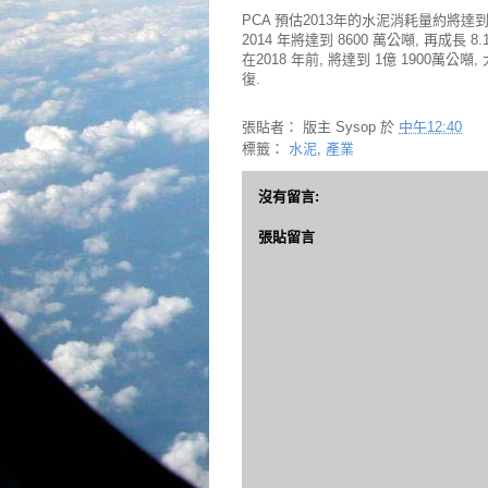
PCA 預估2013年的水泥消耗量約將達到 80
2014 年將達到 8600 萬公噸, 再成長 8.
在2018 年前, 將達到 1億 1900萬
復.
張貼者：
版主 Sysop
於
中午12:40
標籤：
水泥
,
產業
沒有留言:
張貼留言