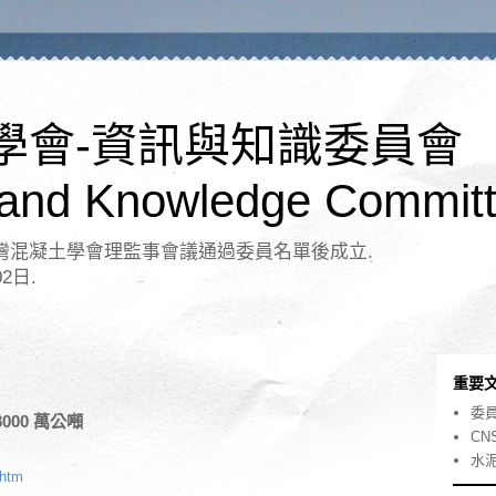
學會-資訊與知識委員會
 and Knowledge Committ
日台灣混凝土學會理監事會議通過委員名單後成立.
02日.
重要
委
000 萬公噸
CN
水
.htm