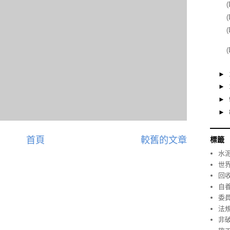
►
►
►
►
首頁
較舊的文章
標籤
水
世
回
自
委
法
非