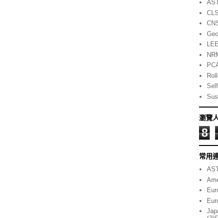
AS
CL
CN
Geo
LE
NR
PC
Rol
Self
Sust
瀏覽
8
常用
AST
Ame
Eur
Eur
Jap