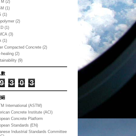
TM
(2)
SM
(1)
S
(1)
polymer
(2)
ED
(1)
MCA
(3)
A
(1)
ler Compacted Concrete
(2)
-healing
(2)
ainability
(9)
人數
9
3
0
3
連結
M International (ASTM)
rican Concrete Institute (ACI)
opean Concrete Platform
opean Standards (EN)
anese Industrial Standards Committee