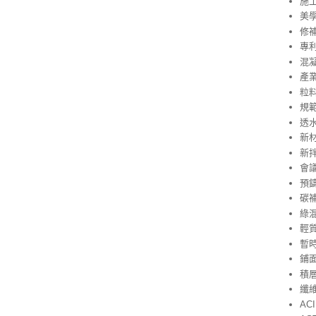
施
美
修
專
混
產
粒
規
透
新
新
會
預
碳
綠
輕
暫
鋪
積層製
纖
ACI