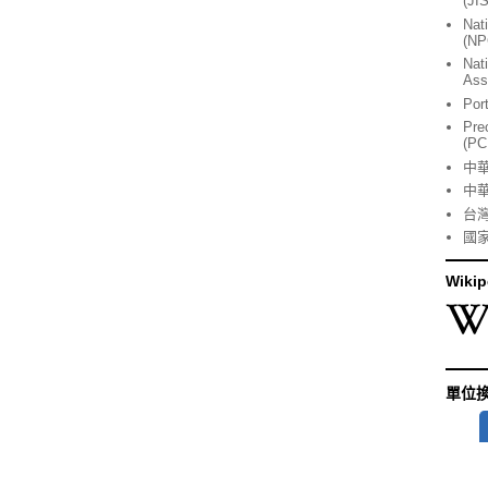
(JI
Nat
(NP
Nat
Ass
Por
Pre
(PC
中
中
台
國
Wikip
單位