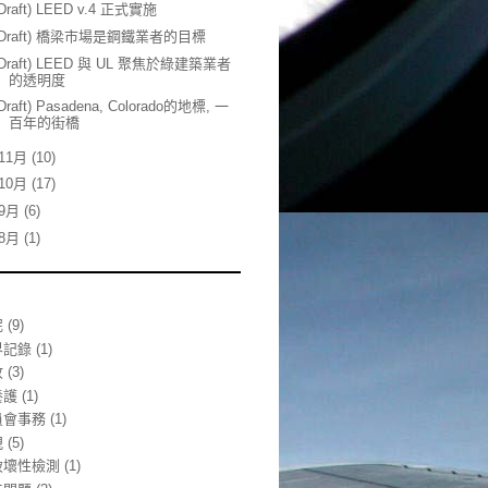
(Draft) LEED v.4 正式實施
(Draft) 橋梁市場是鋼鐵業者的目標
(Draft) LEED 與 UL 聚焦於綠建築業者
的透明度
(Draft) Pasadena, Colorado的地標, 一
百年的街橋
11月
(10)
10月
(17)
9月
(6)
8月
(1)
泥
(9)
界記錄
(1)
收
(3)
養護
(1)
員會事務
(1)
規
(5)
破壞性檢測
(1)