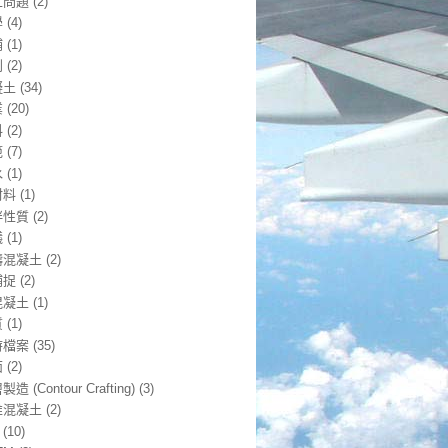
工問題
(2)
學
(4)
補
(1)
利
(2)
凝土
(34)
業
(20)
料
(2)
範
(7)
水
(1)
材料
(1)
拌性質
(2)
議
(1)
鑄混凝土
(2)
補捉
(2)
混凝土
(1)
質
(1)
時檔案
(35)
面
(2)
造 (Contour Crafting)
(3)
維混凝土
(2)
(10)