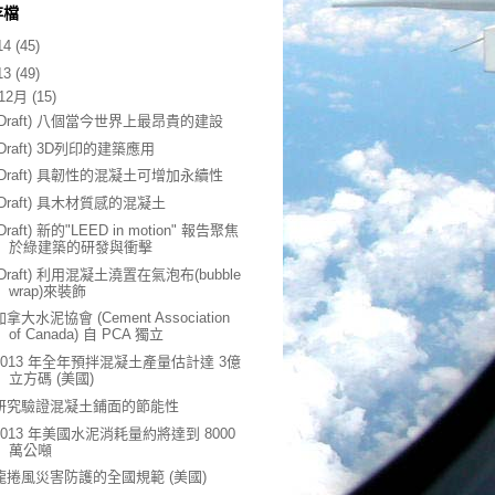
存檔
14
(45)
13
(49)
12月
(15)
(Draft) 八個當今世界上最昂貴的建設
(Draft) 3D列印的建築應用
(Draft) 具韌性的混凝土可增加永續性
(Draft) 具木材質感的混凝土
(Draft) 新的"LEED in motion" 報告聚焦
於綠建築的研發與衝擊
(Draft) 利用混凝土澆置在氣泡布(bubble
wrap)來裝飾
加拿大水泥協會 (Cement Association
of Canada) 自 PCA 獨立
2013 年全年預拌混凝土產量估計達 3億
立方碼 (美國)
研究驗證混凝土鋪面的節能性
2013 年美國水泥消耗量約將達到 8000
萬公噸
龍捲風災害防護的全國規範 (美國)