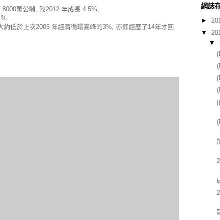
網誌
00萬公噸, 較2012 年成長 4.5%,
1%.
►
20
公噸, 大約低於上次2005 年經濟循環高峰的3%, 亦即經歷了14年才回
▼
20
▼